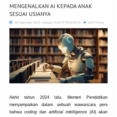
MENGENALKAN AI KEPADA ANAK
SESUAI USIANYA
18 Nopember 2025
- kategori
SUDUT PANDANG
2655 Views
Akhir tahun 2024 lalu, Menteri Pendidikan 
menyampaikan dalam sebuah wawancara pers 
bahwa 
coding
 dan 
artificial intelligence
 (AI) akan 