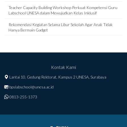
Teacher Capacity Building Workshop Perkuat Kompetensi Guru
Labschool UNESA dalam Mewujudkan Kelas Inklusif
Rekomendasi Kegiatan Selama Libur Sekolah Agar Anak Tidak
Hanya Bermain Gadget
Kontak Kami
Lantai 10, Gedung Rektorat, Kampus 2 UNESA, Surabaya
bpslabschool@unesa.ac.id
0813-255-1373